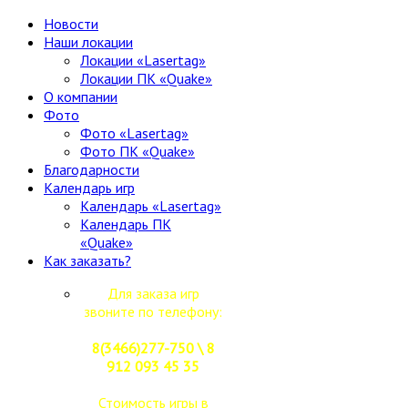
Новости
Наши локации
Локации «Lasertag»
Локации ПК «Quake»
О компании
Фото
Фото «Lasertag»
Фото ПК «Quake»
Благодарности
Календарь игр
Календарь «Lasertag»
Календарь ПК
«Quake»
Как заказать?
Для заказа игр
звоните по телефону:
8(3466)277-750 \ 8
912 093 45 35
Стоимость игры в