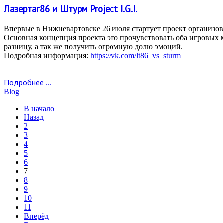
Лазертаг86 и Штурм Project I.G.I.
Впервые в Нижневартовске 26 июля стартует проект организова
Основная концепция проекта это прочувствовать оба игровых ми
разницу, а так же получить огромную долю эмоций.
Подробная информация:
https://vk.com/lt86_vs_sturm
Подробнее ...
Blog
В начало
Назад
2
3
4
5
6
7
8
9
10
11
Вперёд