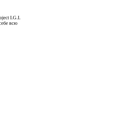
ect I.G.I.
себе всю