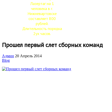
Лазертаг на 1
человека в г.
Нижневартовске
составляет 800
рублей.
Длительность порядка
2ух часов.
Прошел первый слет сборных команд
Админ
20 Апрель 2014
Blog
С 3-го на 4-ое число в с. Вата прошел первый слет с участием 
Стоит заметить, что даже не смотря на то, что кол-во играющи
не смогли приехать) игра была очень напряженной и концент
не смог за полтора часа захватить флаг и донести до базы, тем
Единогласно было принято решение закончить игру со счетом