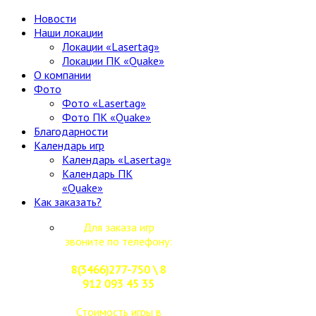
Новости
Наши локации
Локации «Lasertag»
Локации ПК «Quake»
О компании
Фото
Фото «Lasertag»
Фото ПК «Quake»
Благодарности
Календарь игр
Календарь «Lasertag»
Календарь ПК
«Quake»
Как заказать?
Для заказа игр
звоните по телефону:
8(3466)277-750 \ 8
912 093 45 35
Стоимость игры в