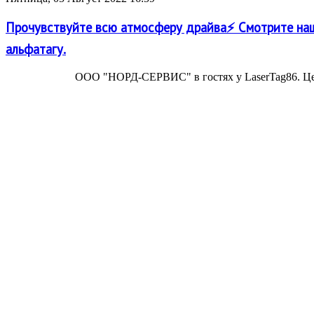
Прочувствуйте всю атмосферу драйва⚡ Смотрите наш
альфатагу.
ООО "НОРД-СЕРВИС" в гостях у LaserTag86. Цен